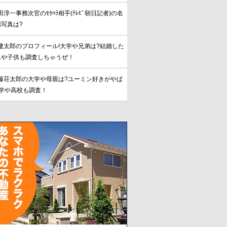
田淳一事務次官のｾｸﾊﾗ相手(ﾃﾚﾋﾞ朝日記者)の名
写真は?
建太郎のプロフィール!大学や兄弟は?結婚した
んや子供も調査しちゃうぜ！
藤荘太郎の大学や母親は?ユーミン好きがやば
中学や高校も調査！