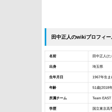
田中正人のwikiプロフィー
名前
田中正人(た
出身
埼玉県
生年月日
1967年生ま
年齢
51歳(2018
所属チーム
Team EAST
学歴
国立東京高