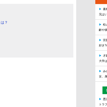
▶
素
兄は
とは？
▶
松
齢や
▶
宮
好き?
▶
才
大学
▶
み
女、身
▶
悪
トラ