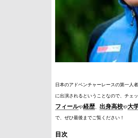
日本のアドベンチャーレースの第一人
に出演されるということなので、チェ
フィール
経歴
出身高校
大
や
、
や
で、ぜひ最後までご覧ください！
目次