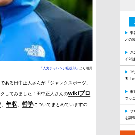
▶
東
との関
▶
さ
イ?彼
「人力チャレンジ応援部」
より引用
▶
J
査！wi
者である田中正人さんが「ジャンクスポーツ」
▶
東
wikiプロ
ックしてみました！田中正人さんの
つっこ
学
年収
哲学
、
、
についてまとめていますの
▶
サ
を調査