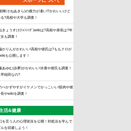
スポーツについて
根輝(そねあきら)の握力が凄い!?かわいいけど
いる?高校や大学も調査！
山きょうすけ(ﾌｪﾝｼﾝｸﾞ)wikiは?高校や身長は?年
彼女も調査！
脇かりんがかわいい!高校や彼氏は?ももクロが
wikiも公開します！
藤あゆむ(歩夢)がかわいい!水着や彼氏も調査！
は早稲田なの?
のべかずやすがイケメンでかっこいい!筋肉や彼
長やwikiを調査！
生活&健康
口を言う人の心理状況を公開！対処法を学んで
ブルを回避しよう！