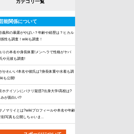
カテゴリ一覧
芸能関係について
谷義和の暴露がやばい？年齢や経歴は？ヒカル
係性も調査！wikiも調査！
ユりの本名や身長体重!メンヘラで性格がヤバ
氏や元彼も調査!
Yがかわいい!本名や彼氏は?身長体重や水着も調
kiも公開!
京ホテイソンにパクリ疑惑?出身大学/高校は?
みが面白い!?
サノマリイとは?wikiプロフィールや本名や年齢
!顔写真も公開しちゃいま...