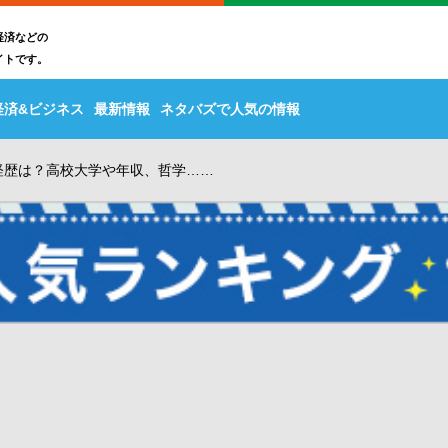
経済などの
イトです。
経済&ビジネス
最新情報
ネタバズで人気の情報
や経歴は？高校大学や年収、哲学……