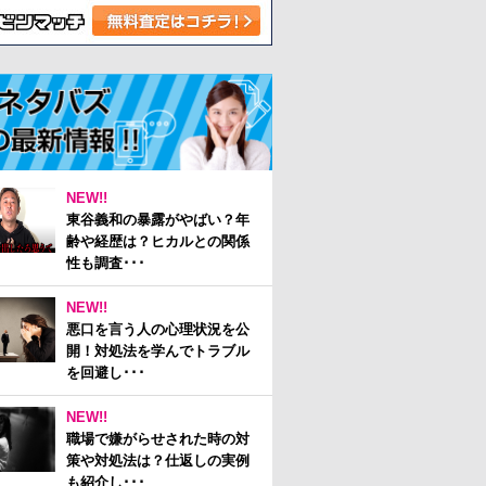
NEW!!
東谷義和の暴露がやばい？年
齢や経歴は？ヒカルとの関係
性も調査･･･
NEW!!
悪口を言う人の心理状況を公
開！対処法を学んでトラブル
を回避し･･･
NEW!!
職場で嫌がらせされた時の対
策や対処法は？仕返しの実例
も紹介し･･･