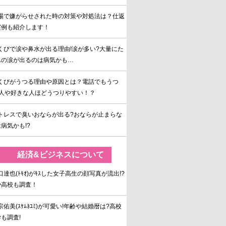
場で嫌がらせされた時の対策や対処法は？仕返
実例も紹介します！
くびで涙や鼻水が出る理由!涙が多い?大量にた
んの涙が出るのは病気かも…
くびがうつる理由や原因とは？電話でもうつ
恋人や好きな人ほどうつりやすい！？
トレスで臭いおならが出る?おならが止まらな
病気かも!?
経済&ビジネスについて
口達也(ﾄｷｵ)がｷｽした女子高生の顔写真が流出!?
や高校も調査！
宗佑美(ｽｹﾑﾈﾕﾐ)が可愛い!年齢や結婚暦は?高校
も調査!