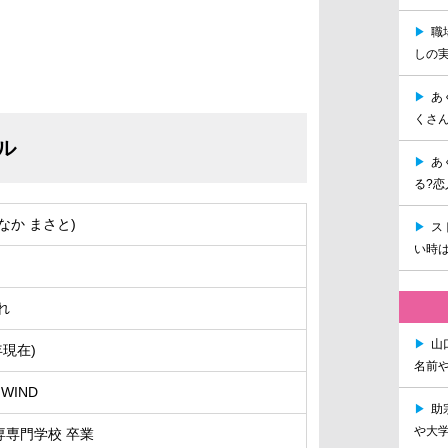
▶
職
しの
▶
あ
くさ
ル
▶
あ
る?
なか まさと)
▶
ス
い時は
れ
▶
山
年現在)
名前
 WIND
▶
助
や大学
専専門学校 卒業