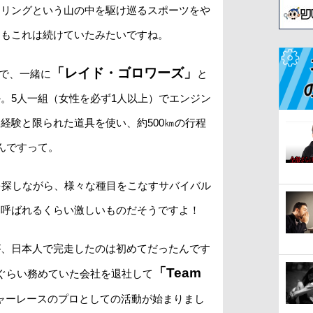
ーリングという山の中を駆け巡るスポーツをや
らもこれは続けていたみたいですね。
「レイド・ゴロワーズ」
で、一緒に
と
。5人一組（女性を必ず1人以上）でエンジン
経験と限られた道具を使い、約500㎞の行程
んですって。
を探しながら、様々な種目をこなすサバイバル
も呼ばれるくらい激しいものだそうですよ！
が、日本人で完走したのは初めてだったんです
「Team
ぐらい務めていた会社を退社して
ャーレースのプロとしての活動が始まりまし