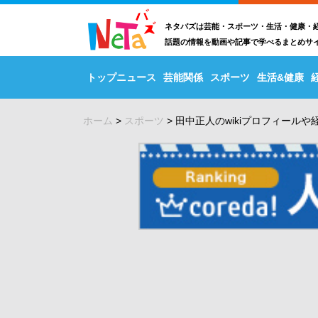
ネタバズは芸能・スポーツ・生活・健康・
話題の情報を動画や記事で学べるまとめサ
トップニュース
芸能関係
スポーツ
生活&健康
ホーム
>
スポーツ
>
田中正人のwikiプロフィール