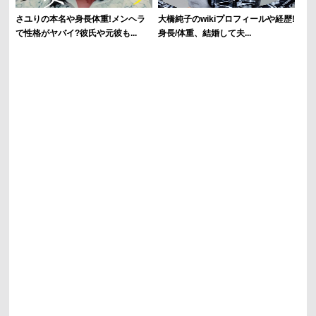
さユりの本名や身長体重!メンヘラ
大橋純子のwikiプロフィールや経歴!
で性格がヤバイ?彼氏や元彼も...
身長/体重、結婚して夫...