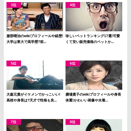
服部晴治のwikiプロフィールや経歴!
珍しいペットランキング17選!可愛
大学は東大で高学歴?前...
くて安い販売価格のペットか...
大森元貴がイケメンでかっこいい!
膳場貴子のwikiプロフィールや身長
高校や身長は?天才で性格も良...
体重!かわいい画像や水着...