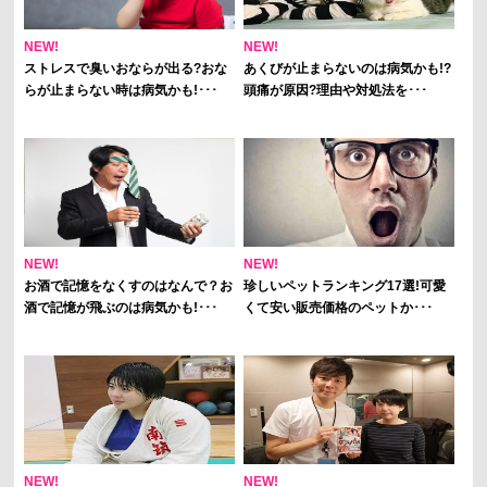
NEW!
NEW!
ストレスで臭いおならが出る?おな
あくびが止まらないのは病気かも!?
らが止まらない時は病気かも!･･･
頭痛が原因?理由や対処法を･･･
NEW!
NEW!
お酒で記憶をなくすのはなんで？お
珍しいペットランキング17選!可愛
酒で記憶が飛ぶのは病気かも!･･･
くて安い販売価格のペットか･･･
NEW!
NEW!