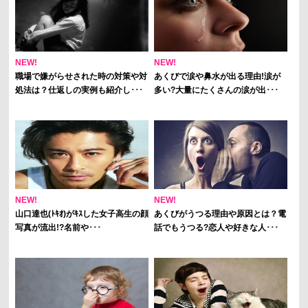
NEW!
NEW!
職場で嫌がらせされた時の対策や対
あくびで涙や鼻水が出る理由!涙が
処法は？仕返しの実例も紹介し･･･
多い?大量にたくさんの涙が出･･･
NEW!
NEW!
山口達也(ﾄｷｵ)がｷｽした女子高生の顔
あくびがうつる理由や原因とは？電
写真が流出!?名前や･･･
話でもうつる?恋人や好きな人･･･