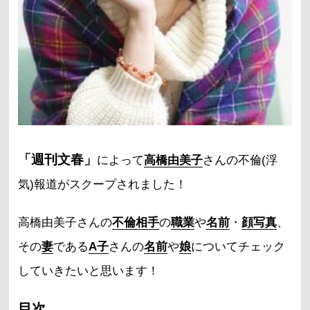
「週刊文春」
によって
高橋由美子
さんの不倫(浮
気)報道がスクープされました！
高橋由美子さんの
不倫相手
の
職業
や
名前
・
顔写真
、
その
妻
である
A子
さんの
名前
や
娘
についてチェック
していきたいと思います！
目次