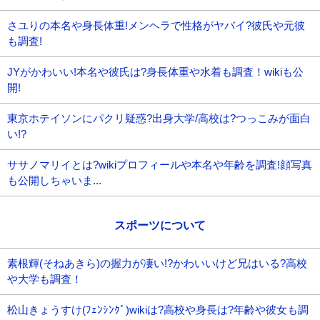
さユりの本名や身長体重!メンヘラで性格がヤバイ?彼氏や元彼
も調査!
JYがかわいい!本名や彼氏は?身長体重や水着も調査！wikiも公
開!
東京ホテイソンにパクリ疑惑?出身大学/高校は?つっこみが面白
い!?
ササノマリイとは?wikiプロフィールや本名や年齢を調査!顔写真
も公開しちゃいま...
スポーツについて
素根輝(そねあきら)の握力が凄い!?かわいいけど兄はいる?高校
や大学も調査！
松山きょうすけ(ﾌｪﾝｼﾝｸﾞ)wikiは?高校や身長は?年齢や彼女も調