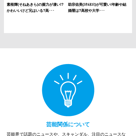
素根輝(そねあきら)の握力が凄い!?
助宗佑美(ｽｹﾑﾈﾕﾐ)が可愛い!年齢や結
かわいいけど兄はいる?高･･･
婚暦は?高校や大学･･･
芸能関係について
芸能界で話題のニュースや、スキャンダル、注目のニュースな