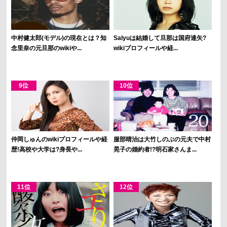
中村健太郎(モデル)の現在とは？知
Salyuは結婚して旦那は国府達矢?
念里奈の元旦那のwikiや...
wikiプロフィールや経...
仲岡しゅんのwikiプロフィールや経
服部晴治は大竹しのぶの元夫で中村
歴!高校や大学は?身長や...
晃子の婚約者!?明石家さんま...