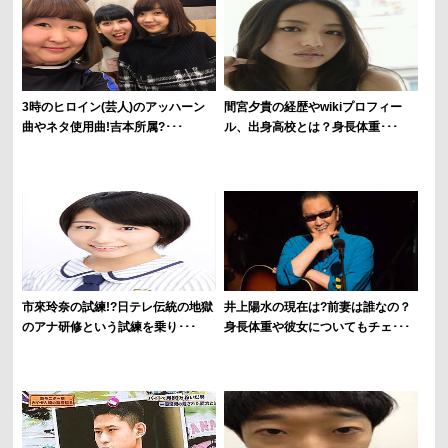
3時のヒロイン(芸人)のアッハーン
間宮夕貴の経歴やwikiプロフィー
曲やネタ使用曲!吉本所属?･･･
ル、出身高校とは？身長体重･･･
市來玲奈の試練!?日テレ伝統の地獄
井上陽水の現在は?前妻は誰なの？
のアナ研修という試練を乗り･･･
身長体重や彼女についてもチェ･･･