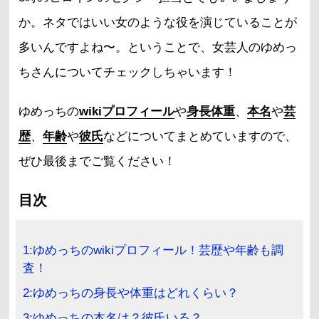
か。ネタではいい女のような役を演じていることが
多いんですよね〜。ということで、女芸人のゆめっ
ちさんについてチェックしちゃいます！
ゆめっちの
wikiプロフィール
や
身長体重
、
本名
や
芸
歴
、
年齢
や
彼氏
などについてまとめていますので、
ぜひ最後までご覧ください！
目次
1:ゆめっちのwikiプロフィール！芸歴や年齢も調
査！
2:ゆめっちの身長や体重はどれくらい？
3:ゆめっちの本名は？彼氏いる？