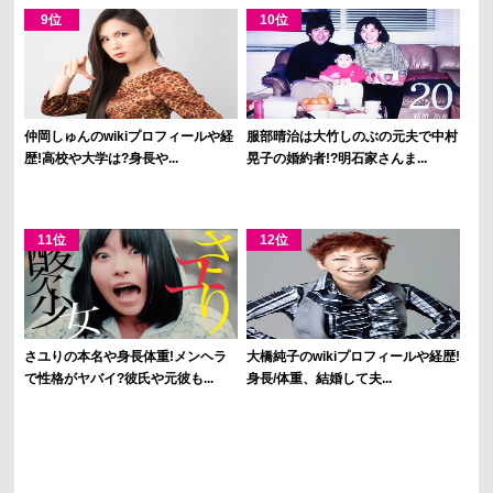
仲岡しゅんのwikiプロフィールや経
服部晴治は大竹しのぶの元夫で中村
歴!高校や大学は?身長や...
晃子の婚約者!?明石家さんま...
さユりの本名や身長体重!メンヘラ
大橋純子のwikiプロフィールや経歴!
で性格がヤバイ?彼氏や元彼も...
身長/体重、結婚して夫...