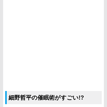
細野哲平の催眠術がすごい!?