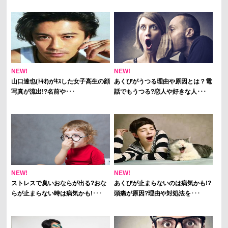
NEW!
NEW!
山口達也(ﾄｷｵ)がｷｽした女子高生の顔
あくびがうつる理由や原因とは？電
写真が流出!?名前や･･･
話でもうつる?恋人や好きな人･･･
NEW!
NEW!
ストレスで臭いおならが出る?おな
あくびが止まらないのは病気かも!?
らが止まらない時は病気かも!･･･
頭痛が原因?理由や対処法を･･･