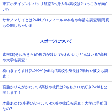
東京ホテイソンにパクリ疑惑?出身大学/高校は?つっこみが面白
い!?
ササノマリイとは?wikiプロフィールや本名や年齢を調査!顔写真
も公開しちゃいま...
スポーツについて
素根輝(そねあきら)の握力が凄い!?かわいいけど兄はいる?高校
や大学も調査！
松山きょうすけ(ﾌｪﾝｼﾝｸﾞ)wikiは?高校や身長は?年齢や彼女も調
査！
宮脇かりんがかわいい!高校や彼氏は?ももクロが好き?wikiも公
開します！
才藤あゆむ(歩夢)がかわいい!水着や彼氏も調査！大学は早稲田
なの?