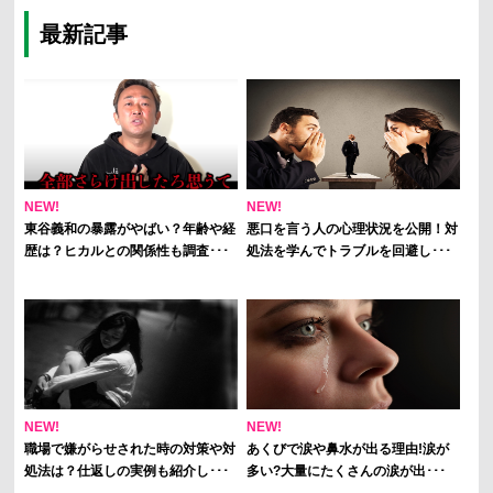
最新記事
NEW!
NEW!
東谷義和の暴露がやばい？年齢や経
悪口を言う人の心理状況を公開！対
歴は？ヒカルとの関係性も調査･･･
処法を学んでトラブルを回避し･･･
NEW!
NEW!
職場で嫌がらせされた時の対策や対
あくびで涙や鼻水が出る理由!涙が
処法は？仕返しの実例も紹介し･･･
多い?大量にたくさんの涙が出･･･