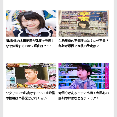
NMB48の太田夢莉が休養を発表！
生駒里奈の卒業理由は？なぜ卒業？
なぜ休養するのか？理由は？･･･
年齢が原因？今後の予定は？
ワタリ119の筋肉がすごい！血液型
寺田心があさイチに出演！寺田心の
や性格は？芸歴はどれくらい･･･
評判や評価などをチェック！