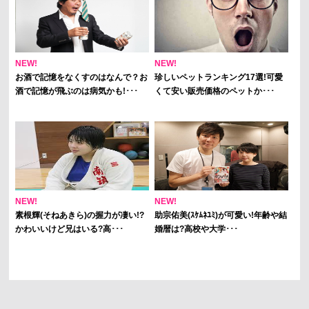
NEW!
NEW!
お酒で記憶をなくすのはなんで？お
珍しいペットランキング17選!可愛
酒で記憶が飛ぶのは病気かも!･･･
くて安い販売価格のペットか･･･
NEW!
NEW!
素根輝(そねあきら)の握力が凄い!?
助宗佑美(ｽｹﾑﾈﾕﾐ)が可愛い!年齢や結
かわいいけど兄はいる?高･･･
婚暦は?高校や大学･･･