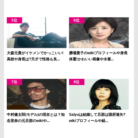
大森元貴がイケメンでかっこいい!
膳場貴子のwikiプロフィールや身長
高校や身長は?天才で性格も良...
体重!かわいい画像や水着...
中村健太郎(モデル)の現在とは？知
Salyuは結婚して旦那は国府達矢?
念里奈の元旦那のwikiや...
wikiプロフィールや経...