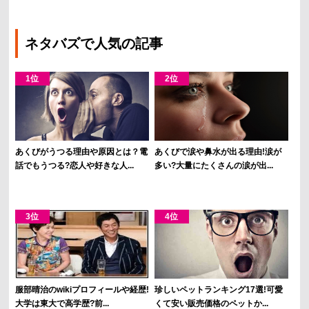
ネタバズで人気の記事
あくびがうつる理由や原因とは？電
あくびで涙や鼻水が出る理由!涙が
話でもうつる?恋人や好きな人...
多い?大量にたくさんの涙が出...
服部晴治のwikiプロフィールや経歴!
珍しいペットランキング17選!可愛
大学は東大で高学歴?前...
くて安い販売価格のペットか...