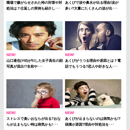
職場で嫌がらせされた時の対策や対
あくびで涙や鼻水が出る理由!涙が
処法は？仕返しの実例も紹介し･･･
多い?大量にたくさんの涙が出･･･
NEW!
NEW!
山口達也(ﾄｷｵ)がｷｽした女子高生の顔
あくびがうつる理由や原因とは？電
写真が流出!?名前や･･･
話でもうつる?恋人や好きな人･･･
NEW!
NEW!
ストレスで臭いおならが出る?おな
あくびが止まらないのは病気かも!?
らが止まらない時は病気かも!･･･
頭痛が原因?理由や対処法を･･･