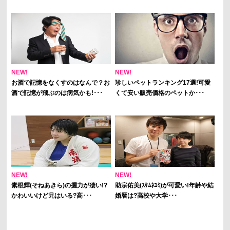
NEW!
NEW!
お酒で記憶をなくすのはなんで？お
珍しいペットランキング17選!可愛
酒で記憶が飛ぶのは病気かも!･･･
くて安い販売価格のペットか･･･
NEW!
NEW!
素根輝(そねあきら)の握力が凄い!?
助宗佑美(ｽｹﾑﾈﾕﾐ)が可愛い!年齢や結
かわいいけど兄はいる?高･･･
婚暦は?高校や大学･･･