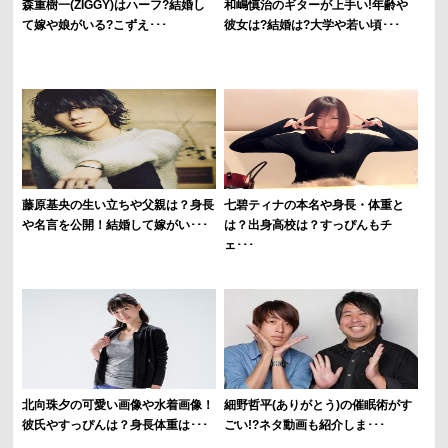
森重樹一(ZIGGY)はハーフ?結婚し
和嶋慎治のギターが上手い!年齢や
て嫁や娘がいる?こずえ･･･
彼女は?結婚は?大学や若い頃･･･
藤原基央の生い立ちや父親は？身長
七碧ティナの本名や身長・体重と
や名言を公開！結婚して嫁がい･･･
は？出身高校は？すっぴんもチ
ェ･･･
北向珠夕の可愛い画像や水着画像！
細野哲平(ありがとう)の催眠術がす
彼氏やすっぴんは？身長体重は･･･
ごい!?ネタ動画も紹介しま･･･