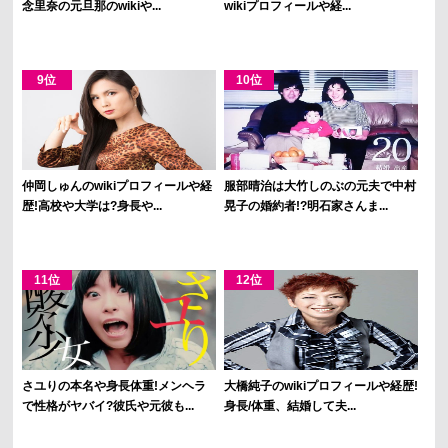
念里奈の元旦那のwikiや...
wikiプロフィールや経...
仲岡しゅんのwikiプロフィールや経
服部晴治は大竹しのぶの元夫で中村
歴!高校や大学は?身長や...
晃子の婚約者!?明石家さんま...
さユりの本名や身長体重!メンヘラ
大橋純子のwikiプロフィールや経歴!
で性格がヤバイ?彼氏や元彼も...
身長/体重、結婚して夫...