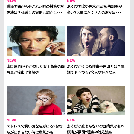
NEW!
NEW!
職場で嫌がらせされた時の対策や対
あくびで涙や鼻水が出る理由!涙が
処法は？仕返しの実例も紹介し･･･
多い?大量にたくさんの涙が出･･･
NEW!
NEW!
山口達也(ﾄｷｵ)がｷｽした女子高生の顔
あくびがうつる理由や原因とは？電
写真が流出!?名前や･･･
話でもうつる?恋人や好きな人･･･
NEW!
NEW!
ストレスで臭いおならが出る?おな
あくびが止まらないのは病気かも!?
らが止まらない時は病気かも!･･･
頭痛が原因?理由や対処法を･･･