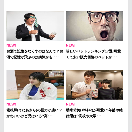
NEW!
NEW!
お酒で記憶をなくすのはなんで？お
珍しいペットランキング17選!可愛
酒で記憶が飛ぶのは病気かも!･･･
くて安い販売価格のペットか･･･
NEW!
NEW!
素根輝(そねあきら)の握力が凄い!?
助宗佑美(ｽｹﾑﾈﾕﾐ)が可愛い!年齢や結
かわいいけど兄はいる?高･･･
婚暦は?高校や大学･･･