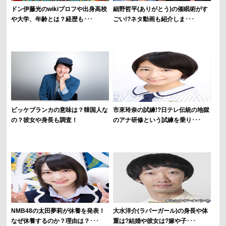
ドン伊藤光のwikiプロフや出身高校
細野哲平(ありがとう)の催眠術がす
や大学、年齢とは？経歴も･･･
ごい!?ネタ動画も紹介しま･･･
ビッケブランカの意味は？韓国人な
市來玲奈の試練!?日テレ伝統の地獄
の？彼女や身長も調査！
のアナ研修という試練を乗り･･･
NMB48の太田夢莉が休養を発表！
大水洋介(ラバーガール)の身長や体
なぜ休養するのか？理由は？･･･
重は?結婚や彼女は?嫁や子･･･