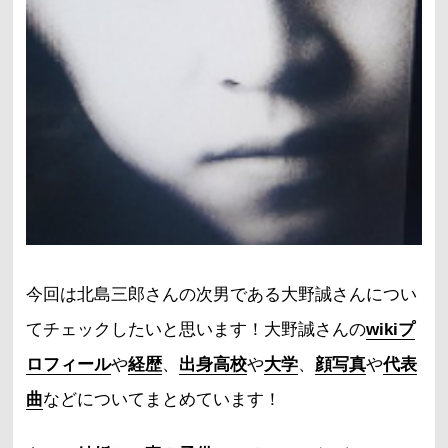
今回は北島三郎さんの次男である大野誠さんについ
てチェックしたいと思います！大野誠さんの
wikiプ
ロフィール
や
経歴
、
出身高校
や
大学
、
顔写真
や
代表
曲
などについてまとめています！