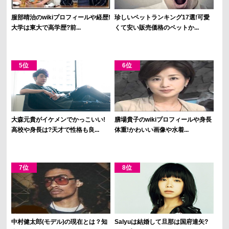
服部晴治のwikiプロフィールや経歴!
珍しいペットランキング17選!可愛
大学は東大で高学歴?前...
くて安い販売価格のペットか...
大森元貴がイケメンでかっこいい!
膳場貴子のwikiプロフィールや身長
高校や身長は?天才で性格も良...
体重!かわいい画像や水着...
中村健太郎(モデル)の現在とは？知
Salyuは結婚して旦那は国府達矢?