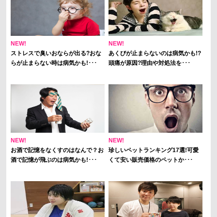
NEW!
NEW!
ストレスで臭いおならが出る?おな
あくびが止まらないのは病気かも!?
らが止まらない時は病気かも!･･･
頭痛が原因?理由や対処法を･･･
NEW!
NEW!
お酒で記憶をなくすのはなんで？お
珍しいペットランキング17選!可愛
酒で記憶が飛ぶのは病気かも!･･･
くて安い販売価格のペットか･･･