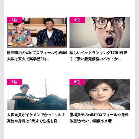
服部晴治のwikiプロフィールや経歴!
珍しいペットランキング17選!可愛
大学は東大で高学歴?前...
くて安い販売価格のペットか...
大森元貴がイケメンでかっこいい!
膳場貴子のwikiプロフィールや身長
高校や身長は?天才で性格も良...
体重!かわいい画像や水着...