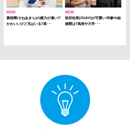
NEW!
NEW!
素根輝(そねあきら)の握力が凄い!?
助宗佑美(ｽｹﾑﾈﾕﾐ)が可愛い!年齢や結
かわいいけど兄はいる?高･･･
婚暦は?高校や大学･･･