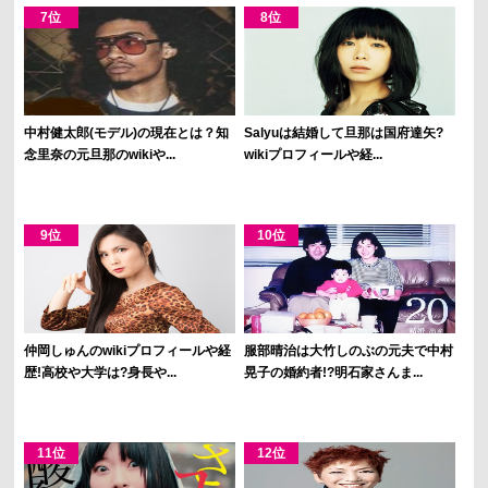
中村健太郎(モデル)の現在とは？知
Salyuは結婚して旦那は国府達矢?
念里奈の元旦那のwikiや...
wikiプロフィールや経...
仲岡しゅんのwikiプロフィールや経
服部晴治は大竹しのぶの元夫で中村
歴!高校や大学は?身長や...
晃子の婚約者!?明石家さんま...