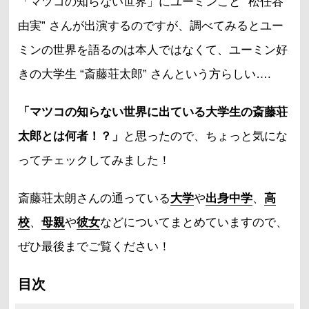
「マツコの知らない世界」にユーミンこと “松任谷
由実” さんが出演するのですが、調べてみるとユー
ミンの世界を語るのは本人ではなくて、ユーミン好
きの大学生 “斎藤荘太郎” さんという方らしい….
「マツコの知らない世界に出ている大学生の斎藤荘
太郎とは何者！？」
と思ったので、ちょっと気にな
ってチェックしてみました！
斎藤荘太朗さんの通っている
大学
や
出身中学
、
高
校
、
母親
や
彼女
などについてまとめていますので、
ぜひ最後までご覧ください！
目次