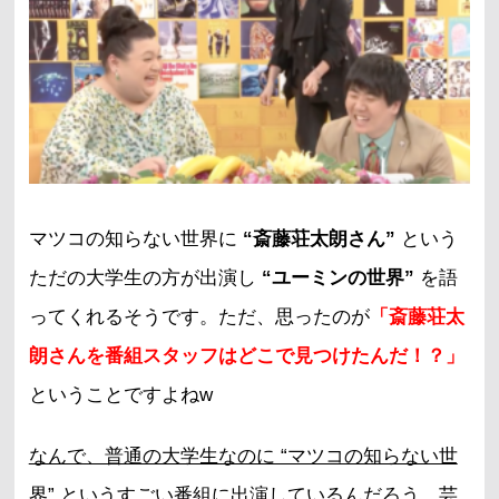
マツコの知らない世界に
“斎藤荘太朗さん”
という
ただの大学生の方が出演し
“ユーミンの世界”
を語
ってくれるそうです。ただ、思ったのが
「斎藤荘太
朗さんを番組スタッフはどこで見つけたんだ！？」
ということですよねw
なんで、普通の大学生なのに “マツコの知らない世
界” というすごい番組に出演しているんだろう…
芸