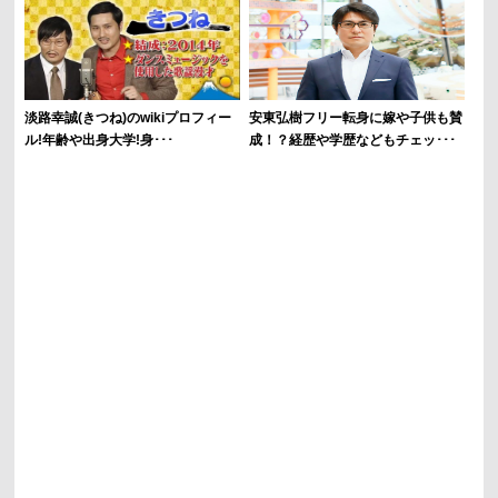
淡路幸誠(きつね)のwikiプロフィー
安東弘樹フリー転身に嫁や子供も賛
ル!年齢や出身大学!身･･･
成！？経歴や学歴などもチェッ･･･