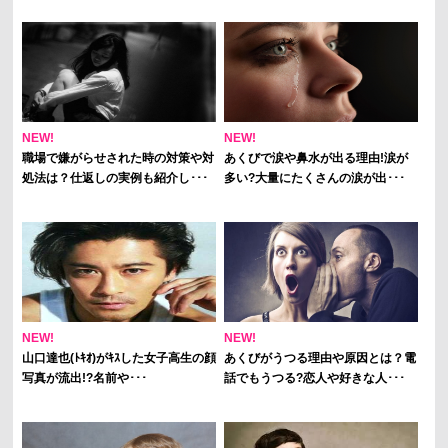
NEW!
NEW!
職場で嫌がらせされた時の対策や対
あくびで涙や鼻水が出る理由!涙が
処法は？仕返しの実例も紹介し･･･
多い?大量にたくさんの涙が出･･･
NEW!
NEW!
山口達也(ﾄｷｵ)がｷｽした女子高生の顔
あくびがうつる理由や原因とは？電
写真が流出!?名前や･･･
話でもうつる?恋人や好きな人･･･