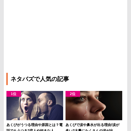
ネタバズで人気の記事
あくびがうつる理由や原因とは？電
あくびで涙や鼻水が出る理由!涙が
話でもうつる?恋人や好きな人...
多い?大量にたくさんの涙が出...