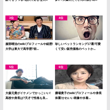
服部晴治のwikiプロフィールや経歴!
珍しいペットランキング17選!可愛
大学は東大で高学歴?前...
くて安い販売価格のペットか...
大森元貴がイケメンでかっこいい!
膳場貴子のwikiプロフィールや身長
高校や身長は?天才で性格も良...
体重!かわいい画像や水着...