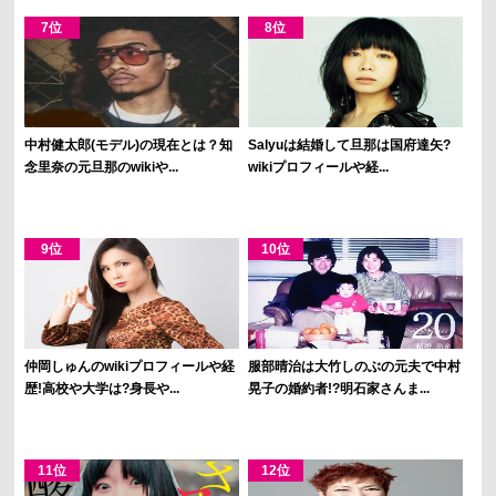
中村健太郎(モデル)の現在とは？知
Salyuは結婚して旦那は国府達矢?
念里奈の元旦那のwikiや...
wikiプロフィールや経...
仲岡しゅんのwikiプロフィールや経
服部晴治は大竹しのぶの元夫で中村
歴!高校や大学は?身長や...
晃子の婚約者!?明石家さんま...