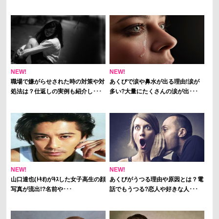
NEW!
NEW!
職場で嫌がらせされた時の対策や対
あくびで涙や鼻水が出る理由!涙が
処法は？仕返しの実例も紹介し･･･
多い?大量にたくさんの涙が出･･･
NEW!
NEW!
山口達也(ﾄｷｵ)がｷｽした女子高生の顔
あくびがうつる理由や原因とは？電
写真が流出!?名前や･･･
話でもうつる?恋人や好きな人･･･