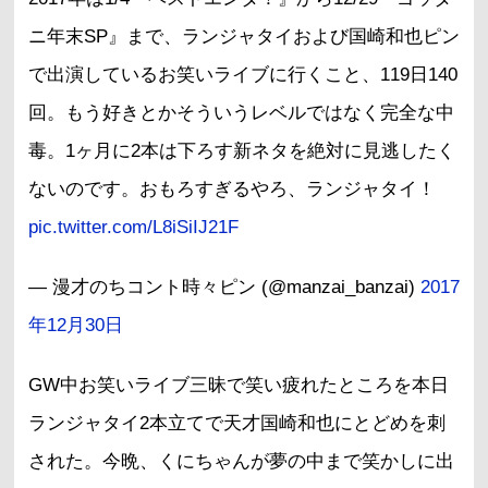
ニ年末SP』まで、ランジャタイおよび国崎和也ピン
で出演しているお笑いライブに行くこと、119日140
回。もう好きとかそういうレベルではなく完全な中
毒。1ヶ月に2本は下ろす新ネタを絶対に見逃したく
ないのです。おもろすぎるやろ、ランジャタイ！
pic.twitter.com/L8iSiIJ21F
— 漫才のちコント時々ピン (@manzai_banzai)
2017
年12月30日
GW中お笑いライブ三昧で笑い疲れたところを本日
ランジャタイ2本立てで天才国崎和也にとどめを刺
された。今晩、くにちゃんが夢の中まで笑かしに出