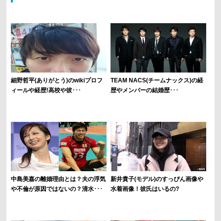
細野哲平(ありがとう)のwikiプロフ
TEAM NACS(チームナックス)の経
ィールや経歴!高校や彼･･･
歴やメンバーの結婚歴･･･
中島美嘉の離婚理由とは？夫の浮気
新井貴子(モデル)のすっぴん画像や
や不倫が原因ではないの？清水･･･
水着画像！彼氏はいるの?