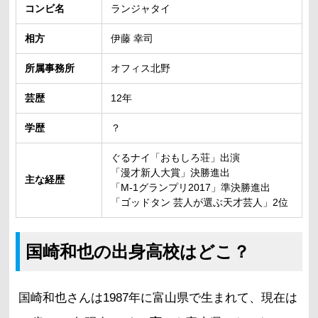
コンビ名
ランジャタイ
相方
伊藤 幸司
所属事務所
オフィス北野
芸歴
12年
学歴
？
ぐるナイ「おもしろ荘」出演
「漫才新人大賞」決勝進出
主な経歴
「M-1グランプリ2017」準決勝進出
「ゴッドタン 芸人が選ぶ天才芸人」2位
国崎和也の出身高校はどこ？
国崎和也さんは1987年に富山県で生まれて、現在は