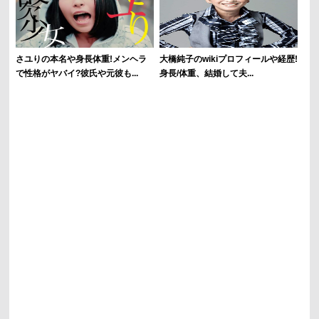
さユりの本名や身長体重!メンヘラ
大橋純子のwikiプロフィールや経歴!
で性格がヤバイ?彼氏や元彼も...
身長/体重、結婚して夫...