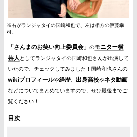
※右がランジャタイの国崎和也で、左は相方の伊藤幸
司。
「さんまのお笑い向上委員会」
モニター横
の
芸人
としてランジャタイの国崎和也さんが出演して
いたので、チェックしてみました！国崎和也さんの
wikiプロフィール
経歴
出身高校
ネタ動画
や
、
や
などについてまとめていますので、ぜひ最後までご
覧ください！
目次