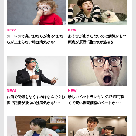
NEW!
NEW!
ストレスで臭いおならが出る?おな
あくびが止まらないのは病気かも!?
らが止まらない時は病気かも!･･･
頭痛が原因?理由や対処法を･･･
NEW!
NEW!
お酒で記憶をなくすのはなんで？お
珍しいペットランキング17選!可愛
酒で記憶が飛ぶのは病気かも!･･･
くて安い販売価格のペットか･･･