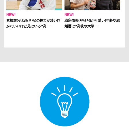
NEW!
NEW!
素根輝(そねあきら)の握力が凄い!?
助宗佑美(ｽｹﾑﾈﾕﾐ)が可愛い!年齢や結
かわいいけど兄はいる?高･･･
婚暦は?高校や大学･･･