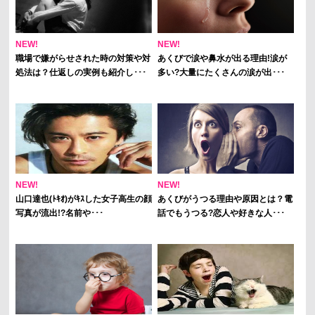
NEW!
NEW!
職場で嫌がらせされた時の対策や対
あくびで涙や鼻水が出る理由!涙が
処法は？仕返しの実例も紹介し･･･
多い?大量にたくさんの涙が出･･･
NEW!
NEW!
山口達也(ﾄｷｵ)がｷｽした女子高生の顔
あくびがうつる理由や原因とは？電
写真が流出!?名前や･･･
話でもうつる?恋人や好きな人･･･