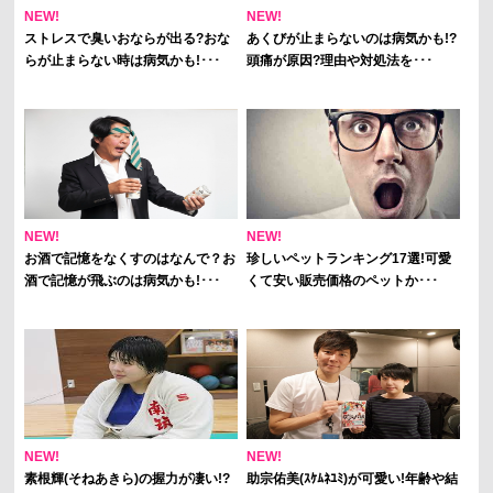
NEW!
NEW!
ストレスで臭いおならが出る?おな
あくびが止まらないのは病気かも!?
らが止まらない時は病気かも!･･･
頭痛が原因?理由や対処法を･･･
NEW!
NEW!
お酒で記憶をなくすのはなんで？お
珍しいペットランキング17選!可愛
酒で記憶が飛ぶのは病気かも!･･･
くて安い販売価格のペットか･･･
NEW!
NEW!
素根輝(そねあきら)の握力が凄い!?
助宗佑美(ｽｹﾑﾈﾕﾐ)が可愛い!年齢や結