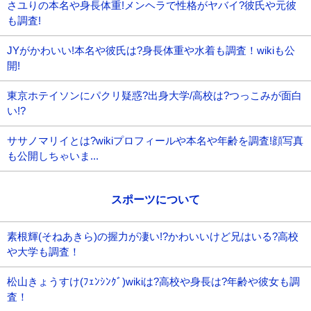
さユりの本名や身長体重!メンヘラで性格がヤバイ?彼氏や元彼
も調査!
JYがかわいい!本名や彼氏は?身長体重や水着も調査！wikiも公
開!
東京ホテイソンにパクリ疑惑?出身大学/高校は?つっこみが面白
い!?
ササノマリイとは?wikiプロフィールや本名や年齢を調査!顔写真
も公開しちゃいま...
スポーツについて
素根輝(そねあきら)の握力が凄い!?かわいいけど兄はいる?高校
や大学も調査！
松山きょうすけ(ﾌｪﾝｼﾝｸﾞ)wikiは?高校や身長は?年齢や彼女も調
査！