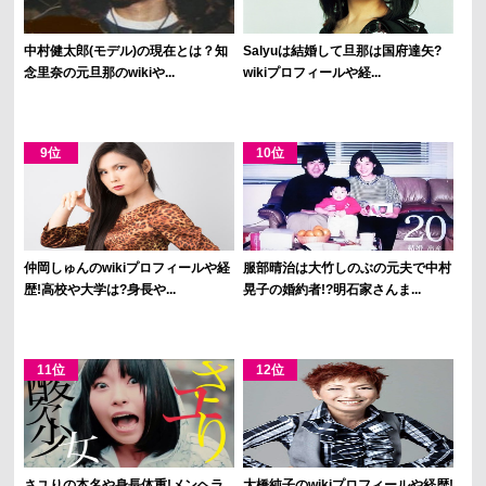
中村健太郎(モデル)の現在とは？知
Salyuは結婚して旦那は国府達矢?
念里奈の元旦那のwikiや...
wikiプロフィールや経...
仲岡しゅんのwikiプロフィールや経
服部晴治は大竹しのぶの元夫で中村
歴!高校や大学は?身長や...
晃子の婚約者!?明石家さんま...
さユりの本名や身長体重!メンヘラ
大橋純子のwikiプロフィールや経歴!