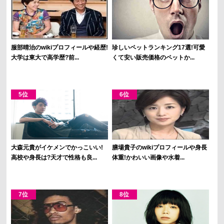
服部晴治のwikiプロフィールや経歴!
珍しいペットランキング17選!可愛
大学は東大で高学歴?前...
くて安い販売価格のペットか...
大森元貴がイケメンでかっこいい!
膳場貴子のwikiプロフィールや身長
高校や身長は?天才で性格も良...
体重!かわいい画像や水着...