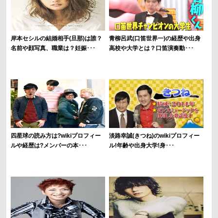
岸本セシルの結婚相手(旦那)は誰？
青柳呂武(口笛世界一)の経歴や出身
名前や顔写真、職業は？妊娠･･･
高校や大学とは？口笛演奏動･･･
四星球の読み方は?wikiプロフィー
淡路幸誠(きつね)のwikiプロフィー
ルや経歴は?メンバーの本･･･
ル!年齢や出身大学!身･･･