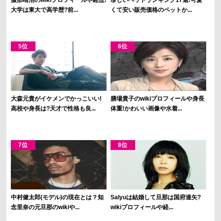
大学は東大で高学歴?前...
くて安い販売価格のペットか...
大森元貴がイケメンでかっこいい!
膳場貴子のwikiプロフィールや身長
高校や身長は?天才で性格も良...
体重!かわいい画像や水着...
中村健太郎(モデル)の現在とは？知
Salyuは結婚して旦那は国府達矢?
念里奈の元旦那のwikiや...
wikiプロフィールや経...