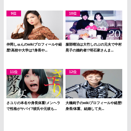
仲岡しゅんのwikiプロフィールや経
服部晴治は大竹しのぶの元夫で中村
歴!高校や大学は?身長や...
晃子の婚約者!?明石家さんま...
さユりの本名や身長体重!メンヘラ
大橋純子のwikiプロフィールや経歴!
で性格がヤバイ?彼氏や元彼も...
身長/体重、結婚して夫...