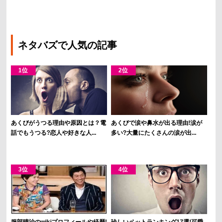
ネタバズで人気の記事
あくびがうつる理由や原因とは？電
あくびで涙や鼻水が出る理由!涙が
話でもうつる?恋人や好きな人...
多い?大量にたくさんの涙が出...
服部晴治のwikiプロフィールや経歴!
珍しいペットランキング17選!可愛