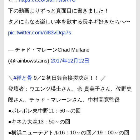
下の動画よりずっと真面目に書きました！
タメにもなる楽しい本を欲する長ネギ好きたちへ〜
pic.twitter.com/ol83vDqa7s
— チャド・マレーンChad Mullane
(@rainbowstains)
2017年12月12日
＼
#禅と骨
9／2 初日舞台挨拶決定！！ ／
登壇者：ウエンツ瑛士さん、余 貴美子さん、佐野史
郎さん、チャド・マレーンさん、中村高寛監督
●ポレポレ東中野11：50～の回
●キネカ大森13：50～の回
●横浜ニューテアトル16：10～の回／19：00～の回