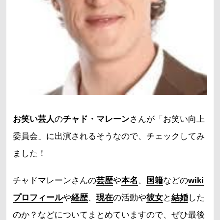
お笑い芸人
の
チャド・マレーン
さんが「お笑い向上
委員会」に出演されるそうなので、チェックしてみ
ました！
チャドマレーンさんの
芸歴
や
本名
、
国籍
などの
wiki
プロフィール
や
経歴
、
現在
の活動や
彼女
と
結婚
した
のか？などについてまとめていますので、ぜひ最後