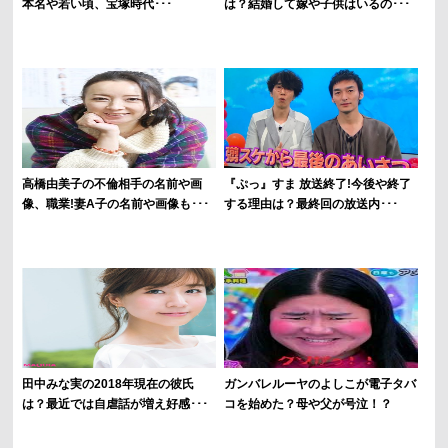
本名や若い頃、宝塚時代･･･
は？結婚して嫁や子供はいるの･･･
高橋由美子の不倫相手の名前や画
『ぷっ』すま 放送終了!今後や終了
像、職業!妻A子の名前や画像も･･･
する理由は？最終回の放送内･･･
田中みな実の2018年現在の彼氏
ガンバレルーヤのよしこが電子タバ
は？最近では自虐話が増え好感･･･
コを始めた？母や父が号泣！？