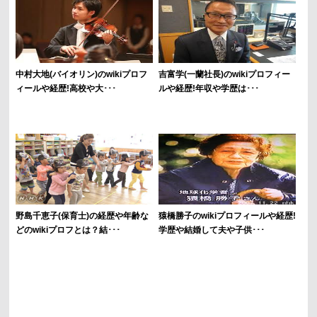
中村大地(バイオリン)のwikiプロフ
吉富学(一蘭社長)のwikiプロフィー
ィールや経歴!高校や大･･･
ルや経歴!年収や学歴は･･･
野島千恵子(保育士)の経歴や年齢な
猿橋勝子のwikiプロフィールや経歴!
どのwikiプロフとは？結･･･
学歴や結婚して夫や子供･･･