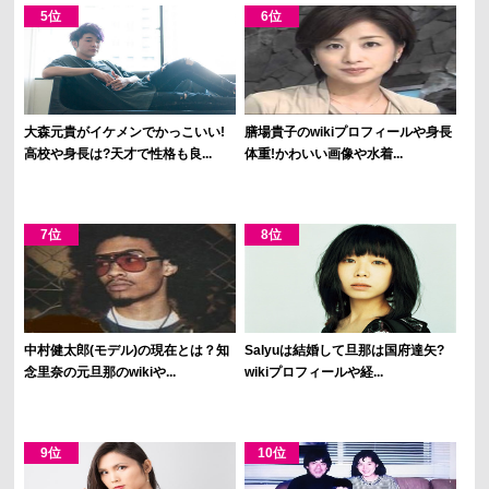
大森元貴がイケメンでかっこいい!
膳場貴子のwikiプロフィールや身長
高校や身長は?天才で性格も良...
体重!かわいい画像や水着...
中村健太郎(モデル)の現在とは？知
Salyuは結婚して旦那は国府達矢?
念里奈の元旦那のwikiや...
wikiプロフィールや経...